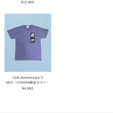
¥12,800
-11th Anniversary-T-
shirt〈※Online限定カラー〉
¥4,950